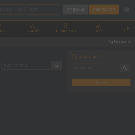
เข้าสู่ระบบ
สมัครสมาชิก
่ชน
แนะนำ
การแข่งขัน
VIP
โปรโม
ยินดีต้อนรับเข้าสู
ค้นหาเกมส์
อื่น ๆ