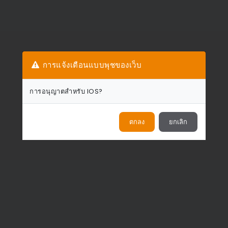
การแจ้งเตือนแบบพุชของเว็บ
การอนุญาตสำหรับ IOS?
ตกลง
ยกเลิก