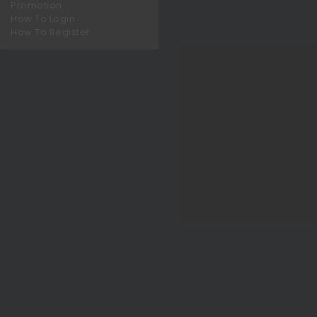
Promotion
How To Login
How To Register