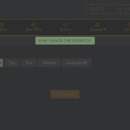
ล็อต
อี คาสิโน
ยิงปลา
ล็อตเตอรี่
ไก
men* ถอนเงิน THB 68,565.00
ใหม่
ร้อน
แจ็คพอต
เกมคุณสมบัติ
กำลังโหลด