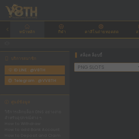
หน้าหลัก
กีฬา
คาสิโนถ่ายทอดสด
ส
สล็อต ล็อบบี้
บริการสมาชิก
ID LINE : @V8TH
Telegram : @VV8TH
ศูนย์ข้อมูล
วิธีการเลิกบล็อก DNS อย่างง่าย
สำหรับอุปกรณ์ต่าง ๆ
How to Withdraw
How to add Bank Account
How to Deposit and Claim