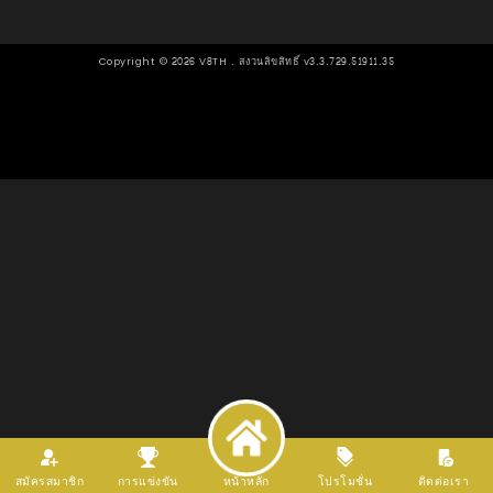
Copyright ©
2026
V8TH . สงวนลิขสิทธิ์ v3.3.729.51911.35
สมัครสมาชิก
การแข่งขัน
หน้าหลัก
โปรโมชั่น
ติดต่อเรา